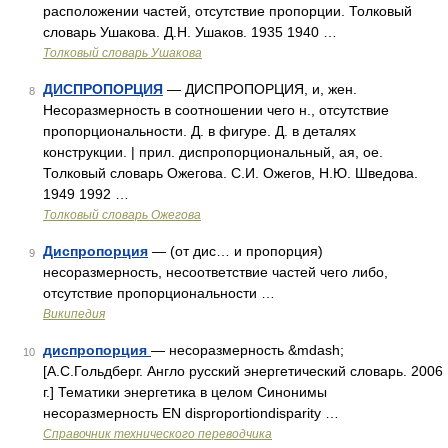
расположении частей, отсутствие пропорции. Толковый
словарь Ушакова. Д.Н. Ушаков. 1935 1940 …
Толковый словарь Ушакова
ДИСПРОПОРЦИЯ
— ДИСПРОПОРЦИЯ, и, жен.
8
Несоразмерность в соотношении чего н., отсутствие
пропорциональности. Д. в фигуре. Д. в деталях
конструкции. | прил. диспропорциональный, ая, ое.
Толковый словарь Ожегова. С.И. Ожегов, Н.Ю. Шведова.
1949 1992 …
Толковый словарь Ожегова
Диспропорция
— (от дис… и пропорция)
9
несоразмерность, несоответствие частей чего либо,
отсутствие пропорциональности …
Википедия
диспропорция
— несоразмерность &mdash;
10
[А.С.Гольдберг. Англо русский энергетический словарь. 2006
г.] Тематики энергетика в целом Синонимы
несоразмерность EN disproportiondisparity …
Справочник технического переводчика