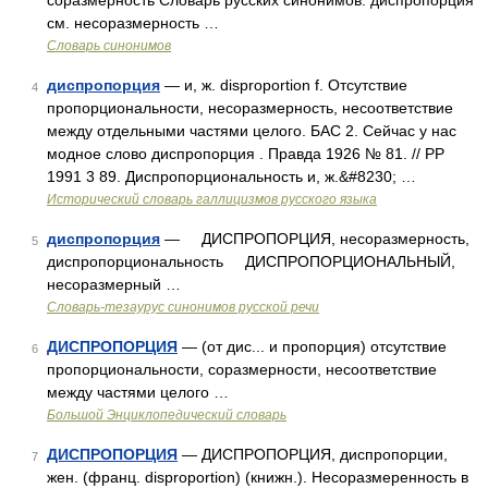
соразмерность Словарь русских синонимов. диспропорция
см. несоразмерность …
Словарь синонимов
диспропорция
— и, ж. disproportion f. Отсутствие
4
пропорциональности, несоразмерность, несоответствие
между отдельными частями целого. БАС 2. Сейчас у нас
модное слово диспропорция . Правда 1926 № 81. // РР
1991 3 89. Диспропорциональность и, ж.&#8230; …
Исторический словарь галлицизмов русского языка
диспропорция
— ДИСПРОПОРЦИЯ, несоразмерность,
5
диспропорциональность ДИСПРОПОРЦИОНАЛЬНЫЙ,
несоразмерный …
Словарь-тезаурус синонимов русской речи
ДИСПРОПОРЦИЯ
— (от дис... и пропорция) отсутствие
6
пропорциональности, соразмерности, несоответствие
между частями целого …
Большой Энциклопедический словарь
ДИСПРОПОРЦИЯ
— ДИСПРОПОРЦИЯ, диспропорции,
7
жен. (франц. disproportion) (книжн.). Несоразмеренность в